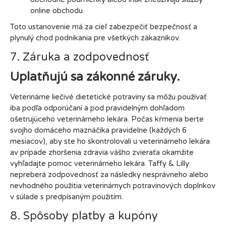
online obchodu.
Toto ustanovenie má za cieľ zabezpečiť bezpečnosť a
plynulý chod podnikania pre všetkých zákazníkov.
7. Záruka a zodpovednosť
Uplatňujú sa zákonné záruky.
Veterinárne liečivé dietetické potraviny sa môžu používať
iba podľa odporúčaní a pod pravidelným dohľadom
ošetrujúceho veterinárneho lekára. Počas kŕmenia berte
svojho domáceho maznáčika pravidelne (každých 6
mesiacov), aby ste ho skontrolovali u veterinárneho lekára
av prípade zhoršenia zdravia vášho zvieraťa okamžite
vyhľadajte pomoc veterinárneho lekára. Taffy & Lilly
nepreberá zodpovednosť za následky nesprávneho alebo
nevhodného použitia veterinárnych potravinových doplnkov
v súlade s predpísaným použitím.
8. Spôsoby platby a kupóny