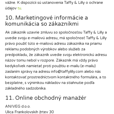
vážne. K dispozícii sú ustanovenia Taffy & Lilly o ochrane
údajov
tu
.
10. Marketingové informácie a
komunikácia so zákazníkmi
Ak zákazník uzavrie zmluvu so spoločnosťou Taffy & Lilly a
uvedie svoju e-mailovú adresu, má spoločnosť Taffy & Lilly
právo použiť túto e-mailovú adresu zákazníka na priamu
reklamu podobných výrobkov alebo služieb za
predpokladu, že zákazník uvedie svoju elektronickú adresu
názov tomu nebol v rozpore. Zákazník má vždy právo
kedykoľvek namietať proti použitiu e-mailu (e-mailu)
zaslaním správy na adresu info@taffylilly.com alebo nás
kontaktovať prostredníctvom kontaktného formulára, a to
bezplatne, s výnimkou nákladov na stiahnutie podľa
základného sadzobníka.
11. Online obchodný manažér
ANIVEG d.o.o.
Ulica Frankolovskih žrtev 30