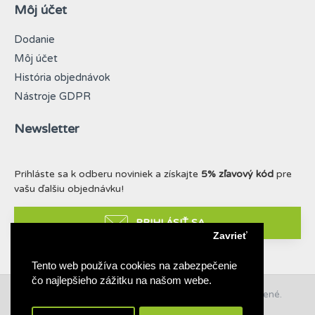
Môj účet
Dodanie
Môj účet
História objednávok
Nástroje GDPR
Newsletter
Prihláste sa k odberu noviniek a získajte
5% zľavový kód
pre
vašu ďalšiu objednávku!
PRIHLÁSIŤ SA
Zavrieť
Tento web používa cookies na zabezpečenie
čo najlepšieho zážitku na našom webe.
© 2019 - 2021 Taffy & Lilly. Všetky práva vyhradené.
Build with ❤ for dogs & nature