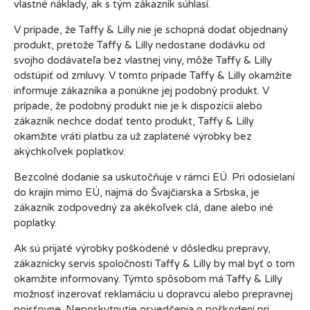
vlastné náklady, ak s tým zákazník súhlasí.
V prípade, že Taffy & Lilly nie je schopná dodať objednaný
produkt, pretože Taffy & Lilly nedostane dodávku od
svojho dodávateľa bez vlastnej viny, môže Taffy & Lilly
odstúpiť od zmluvy. V tomto prípade Taffy & Lilly okamžite
informuje zákazníka a ponúkne jej podobný produkt. V
prípade, že podobný produkt nie je k dispozícii alebo
zákazník nechce dodať tento produkt, Taffy & Lilly
okamžite vráti platbu za už zaplatené výrobky bez
akýchkoľvek poplatkov.
Bezcolné dodanie sa uskutočňuje v rámci EÚ. Pri odosielaní
do krajín mimo EÚ, najmä do Švajčiarska a Srbska, je
zákazník zodpovedný za akékoľvek clá, dane alebo iné
poplatky.
Ak sú prijaté výrobky poškodené v dôsledku prepravy,
zákaznícky servis spoločnosti Taffy & Lilly by mal byť o tom
okamžite informovaný. Týmto spôsobom má Taffy & Lilly
možnosť inzerovať reklamáciu u dopravcu alebo prepravnej
poisťovne. Neposkytnutie osvedčenia o poškodení pri