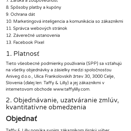
7. Záruka a zodpovednosť
8. Spôsoby platby a kupóny
9. Ochrana dát
10. Marketingová inteligencia a komunikácia so zákazníkmi
11. Správca webových stránok
12. Záverečné ustanovenia
13. Facebook Pixel
1. Platnosť
Tieto všeobecné podmienky používania (SPP) sa vzťahujú
na všetky objednávky a zásielky medzi spoločnosťou
Aniveg d.o.o., Ulica Frankolovskih žrtev 30, 3000 Celje,
Slovenia (ďalej len: Taffy & Lilly) a jej zákazníkmi v
internetovom obchode www.taffylilly.com.
2. Objednávanie, uzatváranie zmlúv,
kvantitatívne obmedzenia
Objednať
Taffy & Lilly ponúka svojim zákazníkom široký výber