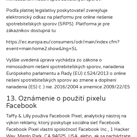
Podľa platnej legislatívy poskytovateľ zverejňuje
elektronický odkaz na platformu pre online riešenie
spotrebiteľských sporov (SRPS). Platforma je pre
zákazníkov dostupná tu:
https://ec.europa.eu/consumers/odr/main/index.cfm?
event=main.home2.show&lng=SL
Vyššie uvedená úprava vychádza zo zákona o
mimosúdnom riešení spotrebiteľských sporov, nariadenia
Európskeho parlamentu a Rady (EÚ) č.524/2013 o online
riešení spotrebiteľských sporov ao zmene a doplnení
nariadenia (ES) č. ) nie. 2016/2004 a smernice 2009/22/ES
13. Oznámenie o použití pixelu
Facebook
Taffy & Lilly používa Facebook Pixel, analytický nástroj na
výkon reklamy, ktorý poskytuje sociálna sieť Facebook.
Facebook Pixel vlastní spoločnosť Facebook Inc., 1 Hacker
Way, Menlo Park, CA 94025, USA, alebo, ak sa nachádzate