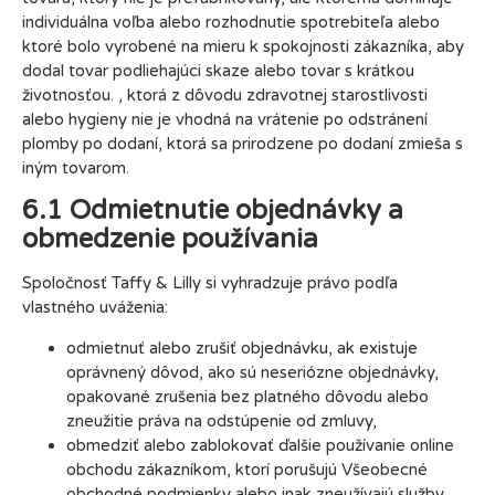
individuálna voľba alebo rozhodnutie spotrebiteľa alebo
ktoré bolo vyrobené na mieru k spokojnosti zákazníka, aby
dodal tovar podliehajúci skaze alebo tovar s krátkou
životnosťou. , ktorá z dôvodu zdravotnej starostlivosti
alebo hygieny nie je vhodná na vrátenie po odstránení
plomby po dodaní, ktorá sa prirodzene po dodaní zmieša s
iným tovarom.
6.1 Odmietnutie objednávky a
obmedzenie používania
Spoločnosť Taffy & Lilly si vyhradzuje právo podľa
vlastného uváženia:
odmietnuť alebo zrušiť objednávku, ak existuje
oprávnený dôvod, ako sú neseriózne objednávky,
opakované zrušenia bez platného dôvodu alebo
zneužitie práva na odstúpenie od zmluvy,
obmedziť alebo zablokovať ďalšie používanie online
obchodu zákazníkom, ktorí porušujú Všeobecné
obchodné podmienky alebo inak zneužívajú služby