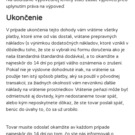
uplynutím práva na výpoveď.
Ukončenie
V prípade ukončenia tejto dohody vám vrátime všetky
platby, ktoré sme od vás dostali, vrátane prepravných
nákladov (s výnimkou dodatočných nákladov, ktoré vznikli v
dôsledku toho, že ste si vybrali inú formu doručenia ako je
naša štandardná štandardná dodávka), a to okamžite a
najneskôr do 14 dní po prijatí vášho oznámenia o zrušení.
Pokiaľ nie je výslovne dohodnuté inak, na vrátenie sa
použije ten istý spôsob platby, aký sa použil v pôvodnej
transakcii; za žiadnych okolností vám nevzniknú ďalšie
náklady na vrátenie prostriedkov. Vrátenie peňazí môže byť
odmietnuté aj dovtedy, kým nedostaneme tovar späť,
alebo kým neposkytnete dôkaz, že ste tovar poslali späť,
berúc do úvahy to, čo sa už urobilo.
Tovar musíte odoslať okamžite av každom prípade
najneskôr do 14 dní po tom, čo ste nás informovali o