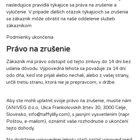
nasledujúce pravidlá týkajúce sa práva na zrušenie a
vylúčenie. V prípade ďalších otázok týkajúcich sa zrušenia
sa zákazník môže obrátiť na naše oddelenie služieb
zákazníkom
Podmienky ukončenia
Právo na zrušenie
Zákazník má právo odstúpiť od tejto zmluvy do 14 dní bez
udania dôvodu. Výpovedná lehota sa považuje za 14 dní
odo dňa, keď ste prijali alebo nechali, alebo z vašej strany,
určili tretiu stranu, ktorá nie je prepravcom, v držbe.
Aby ste mohli uplatniť svoje právo na zrušenie, musíte nám
(ANIVEG d.o.o, Ulica Frankolovskih žrtev 30, 3000 Celje,
Slovinsko, info@taffylilly.com), s jasným vysvetlením (napr.
Poštou, e-mailom), oznámiť vaše rozhodnutie o ukončení
tejto dohody.
Na dodržanie výpovednej lehoty stačí zaslať výpoveď pred