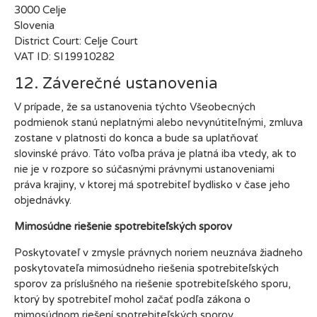
3000 Celje
Slovenia
District Court: Celje Court
VAT ID: SI19910282
12. Záverečné ustanovenia
V prípade, že sa ustanovenia týchto Všeobecných
podmienok stanú neplatnými alebo nevynútiteľnými, zmluva
zostane v platnosti do konca a bude sa uplatňovať
slovinské právo. Táto voľba práva je platná iba vtedy, ak to
nie je v rozpore so súčasnými právnymi ustanoveniami
práva krajiny, v ktorej má spotrebiteľ bydlisko v čase jeho
objednávky.
Mimosúdne riešenie spotrebiteľských sporov
Poskytovateľ v zmysle právnych noriem neuznáva žiadneho
poskytovateľa mimosúdneho riešenia spotrebiteľských
sporov za príslušného na riešenie spotrebiteľského sporu,
ktorý by spotrebiteľ mohol začať podľa zákona o
mimosúdnom riešení spotrebiteľských sporov.