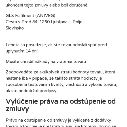
ukončení tejto zmluvy alebo boli doručené:
GLS Fulfilment (ANIVEG)
Cesta v Prod 84. 1260 Ljubljana – Polje
Slovinsko
Lehota sa posudzuje, ak ste tovar odoslali späť pred
uplynutím 14 dní.
Musíte uhradiť náklady na vrátenie tovaru.
Zodpovedáte za akúkoľvek stratu hodnoty tovaru, ktorá
nastane iba v prípade, že takáto strata hodnoty je
spôsobená testovaním kvality, vlastností a výkonu tovaru,
ak ste nedodržali predpisy.
Vylúčenie práva na odstúpenie od
zmluvy
Právo na odstúpenie od zmluvy je vylúčené z dodávky
tovaru, ktorý nie je prefabrikovaný, ale ktorému dominuje