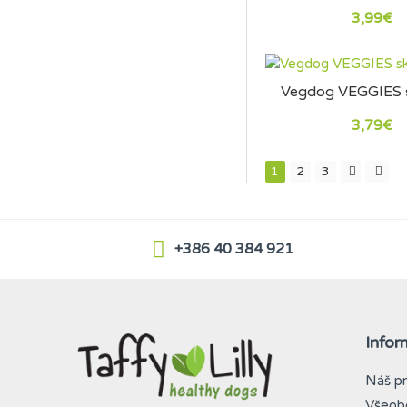
3,99€
Vegdog VEGGIES 
3,79€
1
2
3
+386 40 384 921
Infor
Náš pr
Všeob