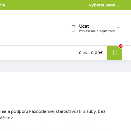
75€
Vyberte jazyk
Účet
Prihlásenie / Registrácia
0
0 ks - 0,00€
ie a podporu každodennej starostlivosti o zuby, bez
áčikov.
rnatívou pre psov s alergiami alebo citlivým trávením.