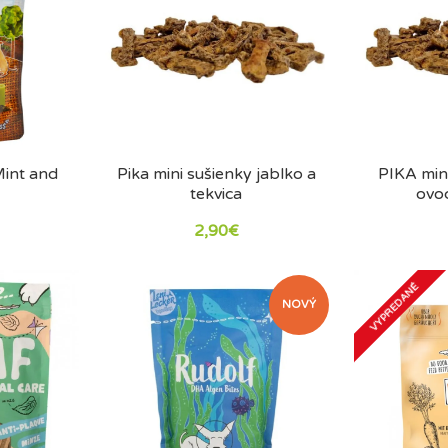
int and
Pika mini sušienky jablko a
PIKA min
tekvica
ovoc
2,90€
VYPREDANÉ
NOVÝ