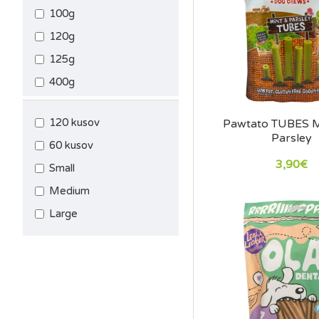
100g
120g
125g
400g
500g
120 kusov
Pawtato TUBES M
30g
Parsley
60 kusov
80g
3,90€
Small
Medium
Large