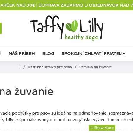
ARČEK NAD 30€ | DOPRAVA ZADARMO U OBJEDNÁVOK NAD 
Ý
NÁŠ PRÍBEH
BLOG
SPOKOJNÍ CHLPATÍ PRIATELIA
Rastlinné krmivo pre psov
Pamisky na žuvanie
na žuvanie
vacie pochúťky pre psov sú ideálne na odmeňovanie, rozmaznávan
ffy Lilly je špecializovaný obchod na vegánsku výživu domácich mil
odné pre psov všetkých vekových kategórií a často sú dobrou alte