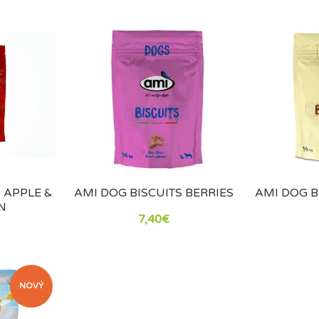
 APPLE &
AMI DOG BISCUITS BERRIES
AMI DOG B
N
7,40€
NOVÝ