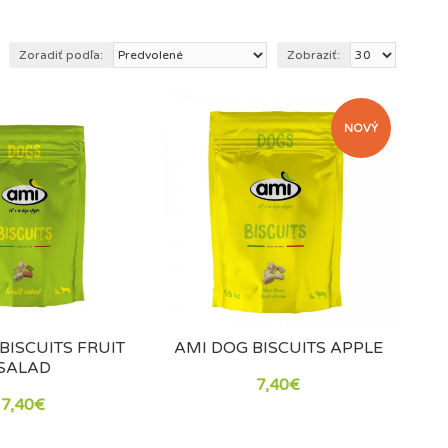
ej hygieny. Vyberte si kvalitné vegánske maškrty pre
Zoradiť podľa:
Zobraziť:
NOVÝ
BISCUITS FRUIT
AMI DOG BISCUITS APPLE
SALAD
7,40€
7,40€