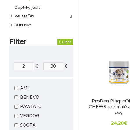
Sú hypoalergénne a be
Doplnky jedla
V ponuke nájdete mäkké
PRE MAČKY
svojho psa.
DOPLNKY
Filter
Clear
€
€
AMI
BENEVO
ProDen PlaqueO
CHEWS pre malé a
PAWTATO
psy
VEGDOG
24,20€
SOOPA