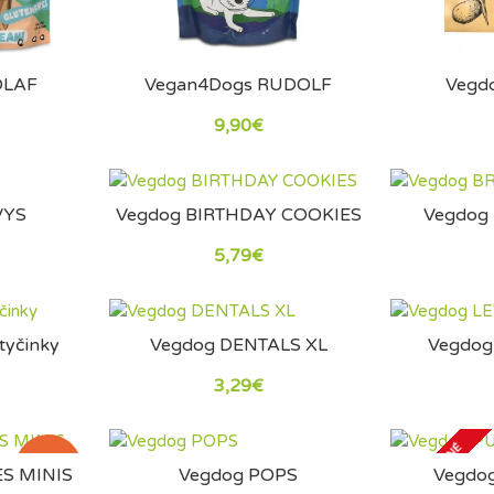
OLAF
Vegan4Dogs RUDOLF
Vegd
9,90€
VYS
Vegdog BIRTHDAY COOKIES
Vegdog
5,79€
tyčinky
Vegdog DENTALS XL
Vegdog
3,29€
VYPREDANÉ
NOVÝ
ES MINIS
Vegdog POPS
Vegdo