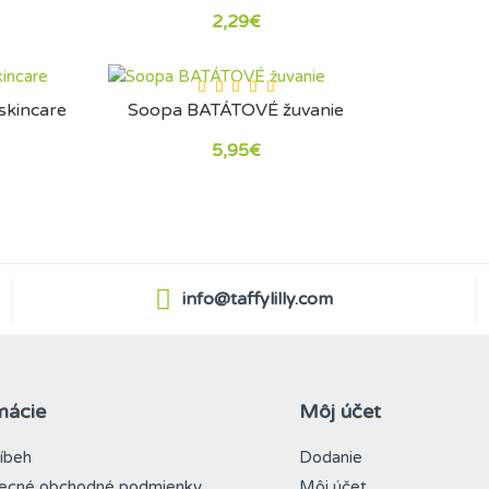
2,29€
skincare
Soopa BATÁTOVÉ žuvanie
5,95€
info@taffylilly.com
mácie
Môj účet
íbeh
Dodanie
ecné obchodné podmienky
Môj účet