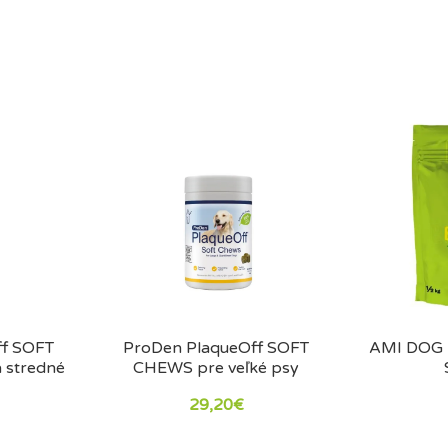
z mäsa.
 tréningové maškrty aj tvrdšie žuvacie pochúťky na podporu ústn
ff SOFT
ProDen PlaqueOff SOFT
AMI DOG 
 stredné
CHEWS pre veľké psy
29,20€