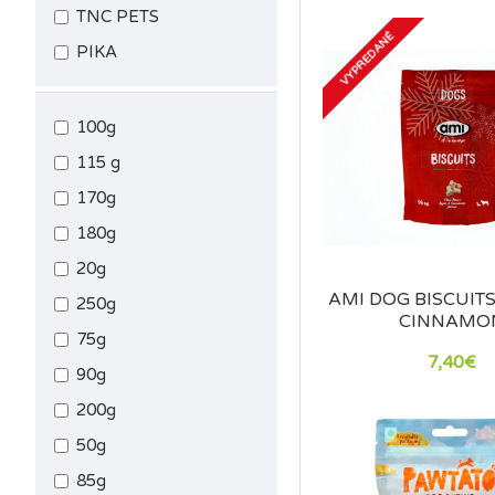
TNC PETS
VYPREDANÉ
PIKA
100g
115 g
170g
180g
20g
AMI DOG BISCUITS
250g
CINNAMO
75g
7,40€
90g
200g
50g
85g