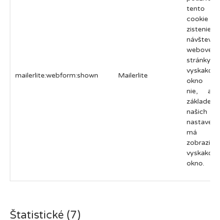
tento sú
cookie 
zistenie,
návštevní
webovej
stránky vi
vyskakova
mailerlite:webform:shown
Mailerlite
okno al
nie, a 
základe
našich
nastavení,
má zno
zobraziť
vyskakova
okno.
Štatistické (7)