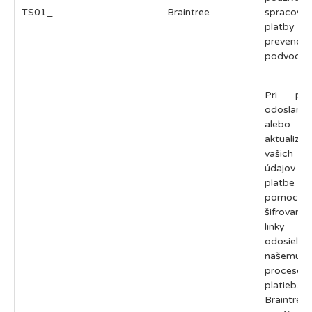
TS01_
Braintree
spracovan
platby a
prevenciu
podvodov
Pri prv
odoslaní
alebo
aktualizáci
vašich
údajov
platbe 
pomocou
šifrovanej
linky
odosiela
našemu
procesoru
platieb.
Braintree