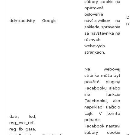
súbory cookie na
opätovné
oslovenie
Do
ddm/activity
Google
návštevníkov na
relá
základe správania
sa návštevníka na
rôznych
webových
stránkach.
Na webovej
stránke môžu byť
použité pluginy
Facebooku alebo
iné funkcie
Facebooku, ako
napríklad tlačidlo
Lajk. V tomto
datr, lsd,
prípade
reg_ext_ref,
Facebook nastaví
reg_fb_gate,
súbory cookie