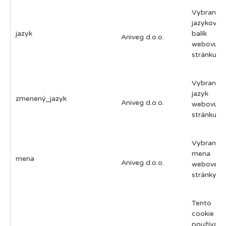
Vybraný
jazykový
jazyk
balík p
Aniveg d.o.o.
webovú
stránku
Vybraný
jazyk p
zmenený_jazyk
Aniveg d.o.o.
webovú
stránku
Vybraná
mena
mena
Aniveg d.o.o.
webovej
stránky
Tento sú
cookie 
používa