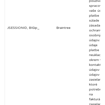
používa
spracová
vaše údaj
platbe
súlade s 
zásadami
JSESSIONID, BIGip_
Braintree
ochrany
osobných
údajov. V
údaje
platbe
neukladá
okrem vaš
kontaktný
údajov
údajov 
zasielanie,
ktoré
potrebuj
na
fakturáciu
zasielani