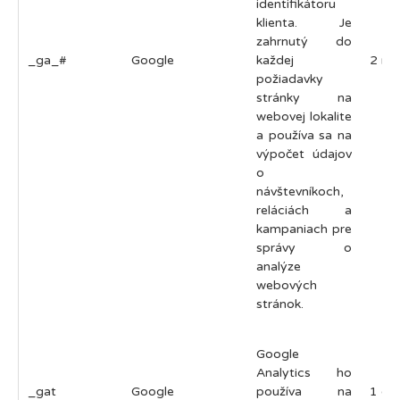
identifikátoru
klienta. Je
zahrnutý do
_ga_#
Google
každej
2 ro
požiadavky
stránky na
webovej lokalite
a používa sa na
výpočet údajov
o
návštevníkoch,
reláciách a
kampaniach pre
správy o
analýze
webových
stránok.
Google
Analytics ho
_gat
Google
používa na
1 de