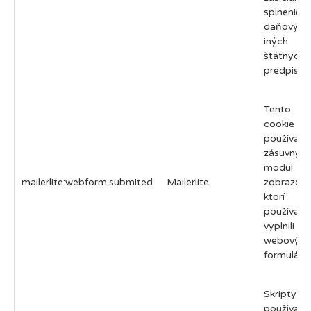
splnenie
daňovýc
iných
štátnych
predpisov.
Tento sú
cookie
používa
zásuvný
modul p
mailerlite:webform:submited
Mailerlite
zobrazeni
ktorí
používatel
vyplnili
webový
formulár.
Skripty
používajú