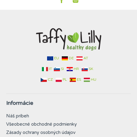
EU
DE
AT
IT
SI
HR
SK
CZ
PL
ES
HU
Informácie
Náš príbeh
Všeobecné obchodné podmienky
Zásady ochrany osobných údajov