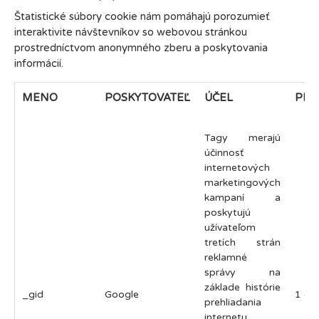
Štatistické súbory cookie nám pomáhajú porozumieť
interaktivite návštevníkov so webovou stránkou
prostredníctvom anonymného zberu a poskytovania
informácií.
MENO
POSKYTOVATEĽ
ÚČEL
PLA
Tagy merajú
účinnosť
internetových
marketingových
kampaní a
poskytujú
užívateľom
tretích strán
reklamné
správy na
základe histórie
_gid
Google
1 de
prehliadania
internetu.