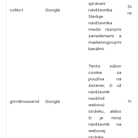
správaní
Do 
collect
Google
návštevníka.
relác
Sleduje
návštevníka
medzi rôznymi
zariadeniami a
marketingovými
kanálmi.
Tento súbor
cookie sa
používa na
zistenie, či už
návštevník
navštívil
gtmBrowserId
Google
Trval
webovú
stránku, alebo
či je nový
návštevník na
webovej
stránke.