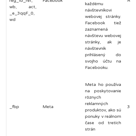
reg_fb_ref,
Facebook
Rôz
každému
wb, act,
návštevníkovi
_e_3qqF_0,
webovej stránky.
wd
Facebook tiež
zaznamená
návštevu webovej
stránky, ak je
návštevník
prihlásený do
svojho účtu na
Facebooku.
Meta ho používa
na poskytovanie
rôznych
reklamných
_fbp
Meta
3 m
produktov, ako sú
ponuky v reálnom
čase od tretích
strán