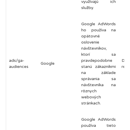
využívajú ich
služby.
Google AdWords
ho používa na
opätovné
oslovenie
návštevníkov,
ktorí sa
ads/ga-
pravdepodobne
Do
Google
audiences
stanú zákazníkmi
relá
na základe
správania sa
návštevníka na
rôznych
webových
stránkach.
Google AdWords
používa tieto