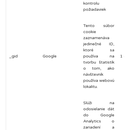
kontrolu
požiadaviek
Tento súbor
cookie
zaznamenáva
jedinečné ID,
ktoré sa
_gid
Google
používa na
1 de
tvorbu štatistík
o tom, ako
návštevník
používa webovú
lokalitu.
Slúži na
odosielanie dát
do Google
Analytics o
zariadení a