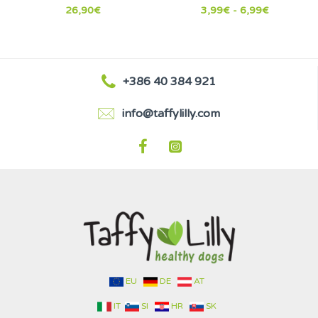
26,90€
3,99€ - 6,99€
+386 40 384 921
info@taffylilly.com
EU
DE
AT
IT
SI
HR
SK