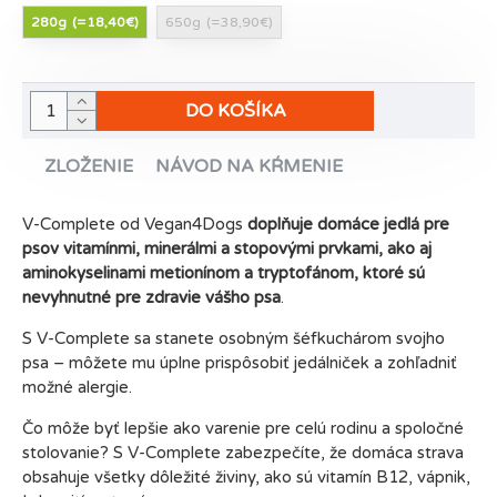
280g
(=18,40€)
650g
(=38,90€)
DO KOŠÍKA
ZLOŽENIE
NÁVOD NA KŔMENIE
V-Complete od Vegan4Dogs
doplňuje domáce jedlá pre
psov vitamínmi, minerálmi a stopovými prvkami, ako aj
aminokyselinami metionínom a tryptofánom, ktoré sú
nevyhnutné pre zdravie vášho psa
.
S V-Complete sa stanete osobným šéfkuchárom svojho
psa – môžete mu úplne prispôsobiť jedálniček a zohľadniť
možné alergie.
Čo môže byť lepšie ako varenie pre celú rodinu a spoločné
stolovanie? S V-Complete zabezpečíte, že domáca strava
obsahuje všetky dôležité živiny, ako sú vitamín B12, vápnik,