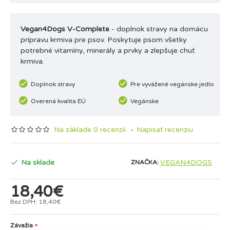
Vegan4Dogs V-Complete
- doplnok stravy na domácu
prípravu krmiva pre psov. Poskytuje psom všetky
potrebné vitamíny, minerály a prvky a zlepšuje chuť
krmiva.
Doplnok stravy
Pre vyvážené vegánske jedlo
Overená kvalita EÚ
Vegánske
Na základe 0 recenzií.
-
Napísať recenziu
Na sklade
VEGAN4DOGS
ZNAČKA:
18,40€
Bez DPH: 18,40€
Závažia